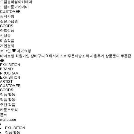
드림블라썸아카데미
드림카툰아카데미
CUSTOMER
공지사항
질문과답변
GOODS
아트상품
신상품
미술작품
개인결제
로그인
마이쇼핑
마이쇼핑
회원가입
장바구니
0
위시리스트
주문배송조회
사용후기
상품문의
쿠폰존
EXHIBITION
BRAND
PROGRAM
EXHIBITION
ARTIST
CUSTOMER
GOODS
작품 활동
작품 활동
추천 작품
카툰스토리
폰트
wallpaper
EXHIBITION
작품 활동