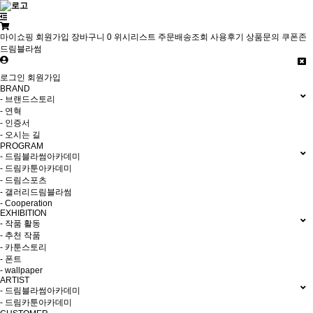
마이쇼핑
회원가입
장바구니
0
위시리스트
주문배송조회
사용후기
상품문의
쿠폰존
드림블라썸
로그인
회원가입
BRAND
- 브랜드스토리
- 연혁
- 인증서
- 오시는 길
PROGRAM
- 드림블라썸아카데미
- 드림카툰아카데미
- 드림스포츠
- 갤러리드림블라썸
- Cooperation
EXHIBITION
- 작품 활동
- 추천 작품
- 카툰스토리
- 폰트
- wallpaper
ARTIST
- 드림블라썸아카데미
- 드림카툰아카데미