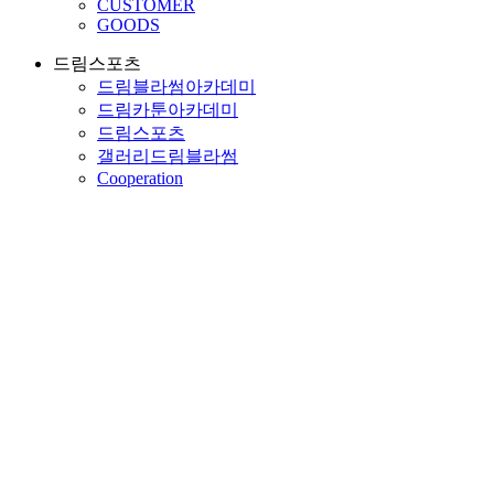
CUSTOMER
GOODS
드림스포츠
드림블라썸아카데미
드림카툰아카데미
드림스포츠
갤러리드림블라썸
Cooperation
PROGRAM
드림스포츠
PROGRAM
홈페이지를 방문해주셔서 감사합니다.
드림스포츠
프로그램 정보를 안내해 드립니다.